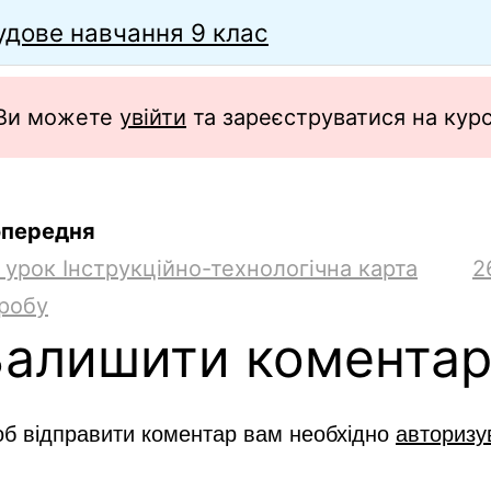
удове навчання 9 клас
Ви можете
увійти
та зареєструватися на курс,
ки та трудового навчання
робки уроків за предметами
Календарно-т
передня
 урок Інструкційно-технологічна карта
2
робу
Залишити комента
е навчанн
б відправити коментар вам необхідно
авторизу