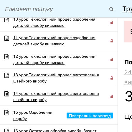
9 урок Технологічний процес оздоблення
Перейти
деталей виробу вишивкою
Тр
до
10 урок Технологічний процес оздоблення
вмісту
деталей виробу вишивкою
УРОКИ ОНЛАЙН
Матеріали до уроків інформатики, фізи
11 урок Технологічний процес оздоблення
деталей виробу вишивкою
Роз
12 урок Технологічний процес оздоблення
По
деталей виробу вишивкою
24
13 урок Технологічний процес виготовлення
швейного виробу
ви
Трудов
14 урок Технологічний процес виготовлення
швейного виробу
15 урок Оздоблення
Що
виробу
16 урок Остаточна обробка виробу. Захист