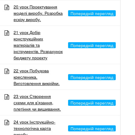
20 урок Проектування
Home
/
моделі виробу. Розробка
ескізу виробу.
клас
21 урок Добір
конструкційних
матеріалів та
інструментів. Розрахунок
бюджету проекту
22 урок Побудова
кресленика.
Виготовлення викрійки.
23 урок Створення
схеми для в’язання,
плетіння чи вишивання.
Пошук…
24 урок Інструкційно-
технологічна карта
виробу