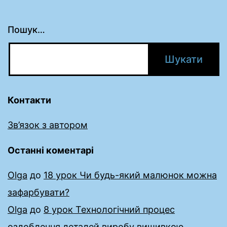
Пошук…
Контакти
Зв’язок з автором
Останні коментарі
Olga
до
18 урок Чи будь-який малюнок можна
зафарбувати?
Olga
до
8 урок Технологічний процес
оздоблення деталей виробу вишивкою