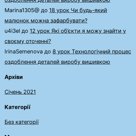
Marina1305@
до
18 урок Чи будь-який
малюнок можна зафарбувати?
u4i3el
до
12 урок Які об’єкти я можу знайти у
своєму оточенні?
IrinaSemenova
до
8 урок Технологічний процес
оздоблення деталей виробу вишивкою
Архіви
Січень 2021
Категорії
Без категорії