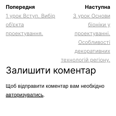
зафарбувати?
Попередня
Наступна
Olga
до
8 урок Технологічний процес
1 урок Вступ. Вибір
3 урок Основи
оздоблення деталей виробу вишивкою
об’єкта
біоніки у
Marina1305@
до
18 урок Чи будь-який
проектування.
проектуванні.
малюнок можна зафарбувати?
Особливості
u4i3el
до
12 урок Які об’єкти я можу знайти у
декоративних
своєму оточенні?
технологій регіону.
IrinaSemenova
до
8 урок Технологічний процес
Залишити коментар
оздоблення деталей виробу вишивкою
Щоб відправити коментар вам необхідно
Архіви
авторизуватись
.
Січень 2021
Категорії