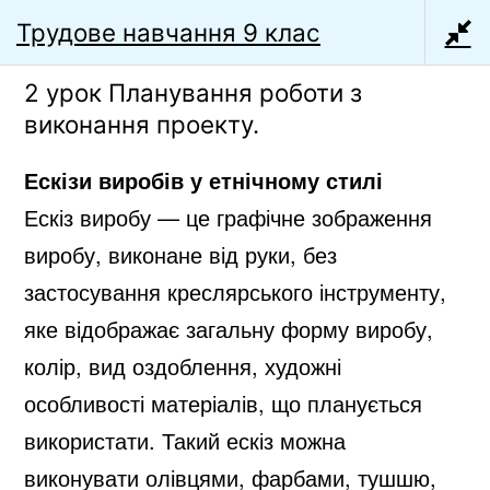
Перейти
Трудове навчання 9 клас
УРОКИ ОНЛАЙН
Меню
до
Матеріали до уроків
вмісту
2 урок Планування роботи з
інформатики, фізики та
виконання проекту.
трудового навчання
Ескізи виробів у етнічному стилі
Ескіз виробу — це графічне зображення
виробу, виконане від руки, без
Трудове
застосування креслярського інструменту,
яке відображає загальну форму виробу,
навчання 9
колір, вид оздоблення, художні
особливості матеріалів, що планується
клас
використати. Такий ескіз можна
виконувати олівцями, фарбами, тушшю,