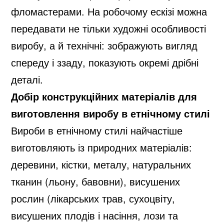
фломастерами. На робочому ескізі можна
передавати не тільки художні особливості
виробу, а й технічні: зображують вигляд
спереду і ззаду, показують окремі дрібні
деталі.
Добір конструкційних матеріалів для
виготовлення виробу в етнічному стилі
Вироби в етнічному стилі найчастіше
виготовляють із природних матеріалів:
Home
/
Всі курси
/
Трудове
деревини, кістки, металу, натуральних
навчання
/ Трудове навчання 9 клас
тканин (льону, бавовни), висушених
рослин (лікарських трав, сухоцвіту,
висушених плодів і насіння, лози та