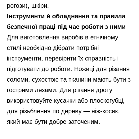
рогози), шкіри.
Інструменти й обладнання та правила
безпечної праці під час роботи з ними
Для виготовлення виробів в етнічному
Пошук…
стилі необхідно дібрати потрібні
інструменти, перевірити їх справність і
підготувати до роботи. Ножиці для різання
соломи, сухостою та тканини мають бути з
Контакти
гострими лезами. Для різання дроту
використовуйте кусачки або плоскогубці,
Зв’язок з автором
для різьблення по дереву — ніж-косяк,
Останні коментарі
який має бути добре заточеним.
Olga
до
18 урок Чи будь-який малюнок можна