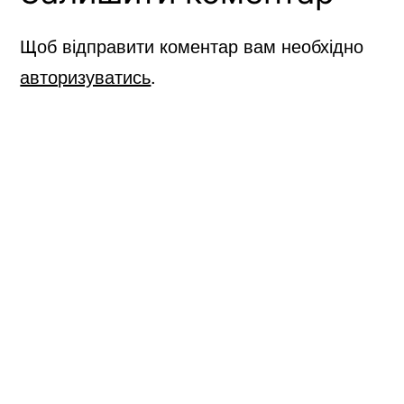
Home
/
Всі курси
/
Трудове
Щоб відправити коментар вам необхідно
навчання
/ Виготовлення виробів у різних
авторизуватись
.
техніках
Пошук…