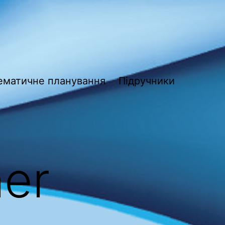
ематичне планування
Підручники
er