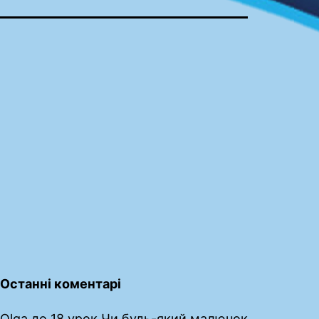
Останні коментарі
Olga
до
18 урок Чи будь-який малюнок