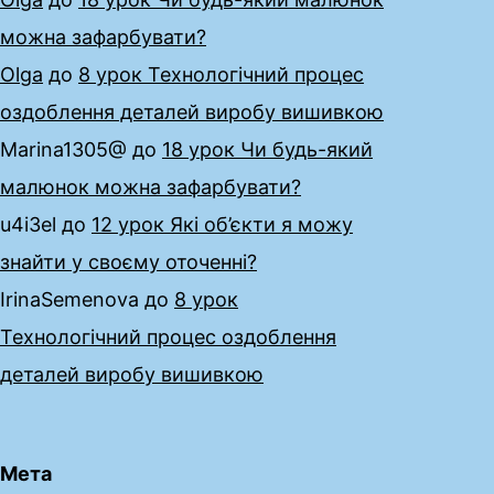
можна зафарбувати?
Olga
до
8 урок Технологічний процес
оздоблення деталей виробу вишивкою
Marina1305@
до
18 урок Чи будь-який
малюнок можна зафарбувати?
u4i3el
до
12 урок Які об’єкти я можу
знайти у своєму оточенні?
IrinaSemenova
до
8 урок
Технологічний процес оздоблення
деталей виробу вишивкою
Мета