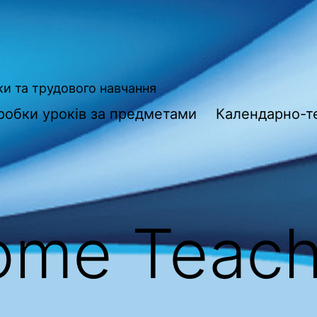
ки та трудового навчання
робки уроків за предметами
Календарно-т
ome Teach