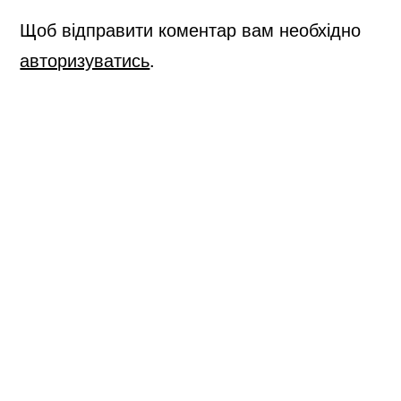
підручником
Щоб відправити коментар вам необхідно
Джоанна
авторизуватись
.
Коста,
Мелані
Вільямс;
Видавництво
«Лінгвіст»