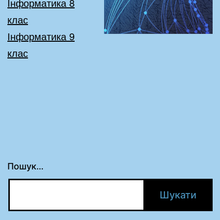
Інформатика 8
клас
Інформатика 9
клас
Пошук…