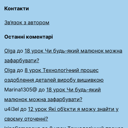
Контакти
Зв’язок з автором
Останні коментарі
Olga
до
18 урок Чи будь-який малюнок можна
зафарбувати?
Olga
до
8 урок Технологічний процес
оздоблення деталей виробу вишивкою
Marina1305@
до
18 урок Чи будь-який
малюнок можна зафарбувати?
u4i3el
до
12 урок Які об’єкти я можу знайти у
своєму оточенні?