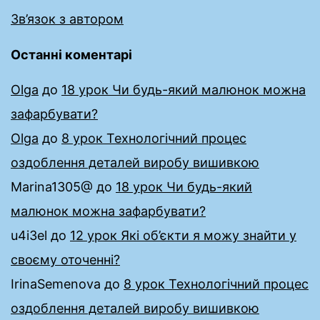
Зв’язок з автором
Останні коментарі
Olga
до
18 урок Чи будь-який малюнок можна
зафарбувати?
Olga
до
8 урок Технологічний процес
оздоблення деталей виробу вишивкою
Marina1305@
до
18 урок Чи будь-який
малюнок можна зафарбувати?
u4i3el
до
12 урок Які об’єкти я можу знайти у
своєму оточенні?
IrinaSemenova
до
8 урок Технологічний процес
оздоблення деталей виробу вишивкою