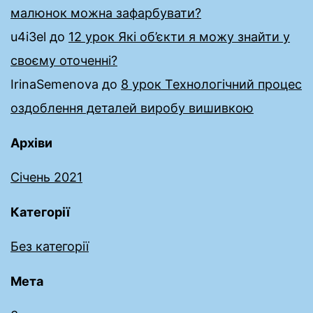
малюнок можна зафарбувати?
u4i3el
до
12 урок Які об’єкти я можу знайти у
своєму оточенні?
IrinaSemenova
до
8 урок Технологічний процес
оздоблення деталей виробу вишивкою
Архіви
Січень 2021
Категорії
Без категорії
Мета