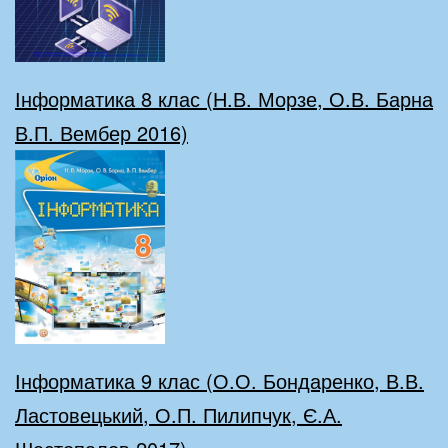
Інформатика 8 клас (Н.В. Морзе, О.В. Барна
В.П. Вембер 2016)
Інформатика 9 клас (О.О. Бондаренко, В.В.
Ластовецький, О.П. Пилипчук, Є.А.