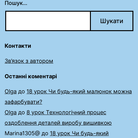
Пошук…
Контакти
Зв’язок з автором
Останні коментарі
Olga
до
18 урок Чи будь-який малюнок можна
зафарбувати?
Olga
до
8 урок Технологічний процес
оздоблення деталей виробу вишивкою
Marina1305@
до
18 урок Чи будь-який