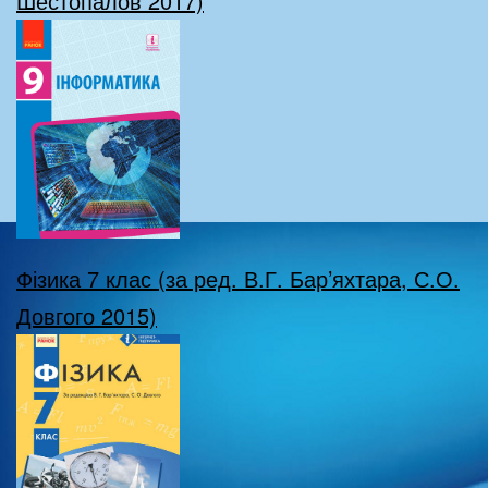
Шестопалов 2017)
Фізика 7 клас (за ред. В.Г. Бар’яхтара, С.О.
Довгого 2015)